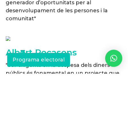
generador d’oportunitats per al
desenvolupament de les persones i la
comunitat"
Albert Recasens
3
Programa electoral
"Ser exigents en la despesa dels diners
públics és fonamental en un projecte que
es diu solvent, rigorós i professional"
Eric Torres
4
"És amb les noves tecnologies com farem