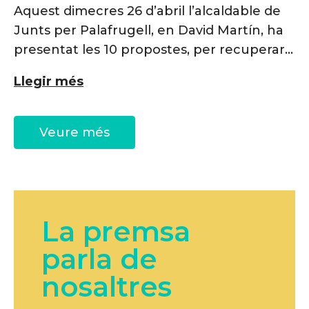
Aquest dimecres 26 d’abril l’alcaldable de
Junts per Palafrugell, en David Martín, ha
presentat les 10 propostes, per recuperar
el sentit comú, que en paraules seves “ens
Llegir més
fa diferents, ens fa únics i és la demostració
que venim a fer-ho diferent”.
Veure més
La premsa
parla de
nosaltres