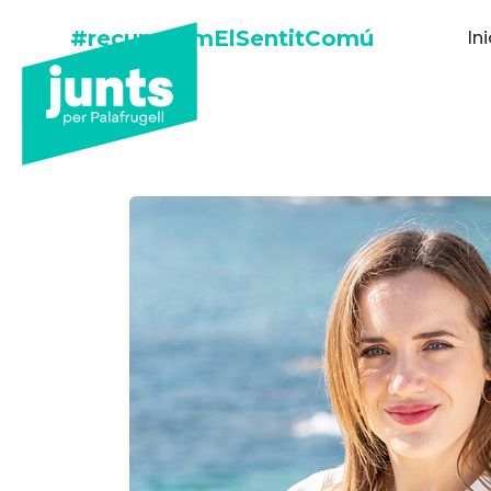
#recuperemElSentitComú
Ini