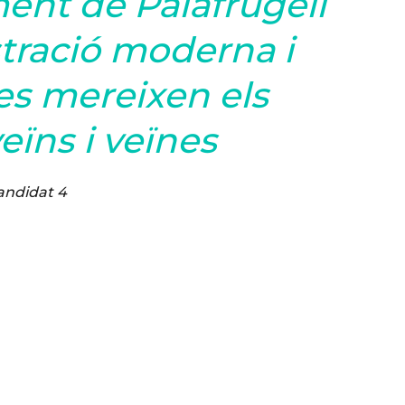
ment de Palafrugell
stració moderna i
es mereixen els
eïns i veïnes
ndidat 4