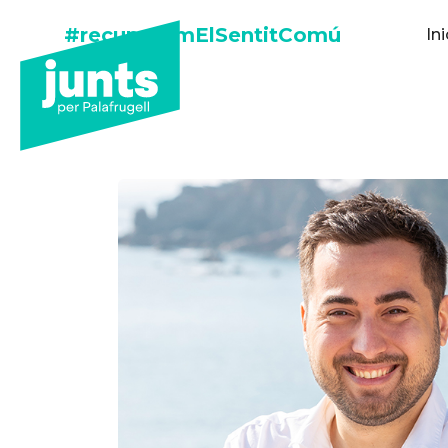
#recuperemElSentitComú
Ini