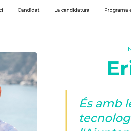
ci
Candidat
La candidatura
Programa e
Er
És amb l
tecnolog