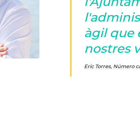
l'Ajunta
l'admini
àgil que 
nostres v
Eric Torres
,
Número ca