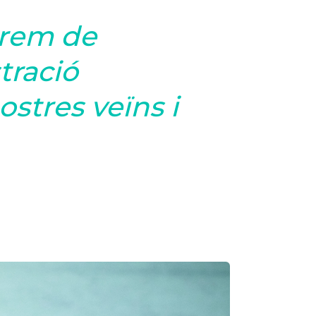
arem de
tració
stres veïns i